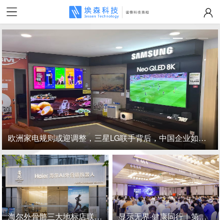
欧洲家电规则或迎调整，三星LG联手背后，中国企业如何应对？
海尔外骨骼三大地标店联动开业！W3妈妈款新品同步预售
显示无界·健康同行｜第三届健康显示大会在京隆重召开