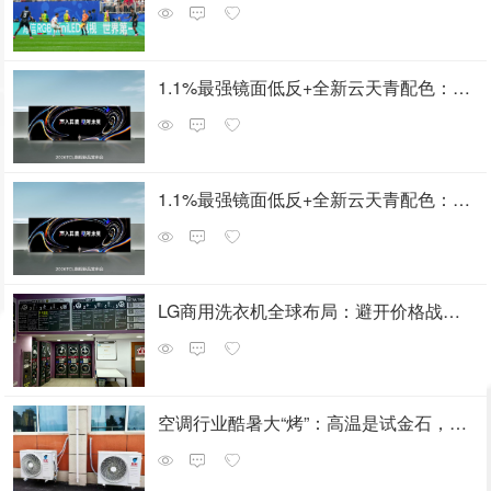
1.1%最强镜面低反+全新云天青配色：TCL X3B系列OLED+显示器正式发布
1.1%最强镜面低反+全新云天青配色：TCL X3B系列OLED+显示器正式发布
LG商用洗衣机全球布局：避开价格战，寻找家电增长新路径
空调行业酷暑大“烤”：高温是试金石，更拼长期主义